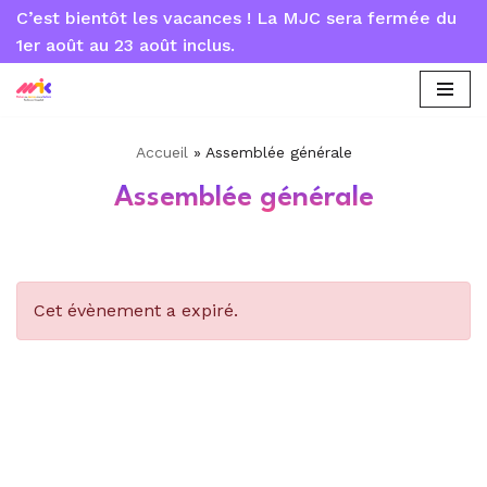
C’est bientôt les vacances ! La MJC sera fermée du
1er août au 23 août inclus.
Aller
au
contenu
Accueil
»
Assemblée générale
Assemblée générale
Cet évènement a expiré.